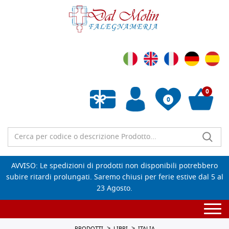
0
0
Wishlist vuota
AVVISO: Le spedizioni di prodotti non disponibili potrebbero
subire ritardi prolungati. Saremo chiusi per ferie estive dal 5 al
23 Agosto.
Togg
navi