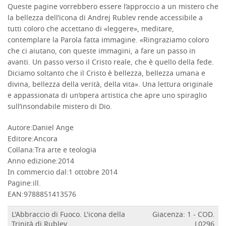
Queste pagine vorrebbero essere l’approccio a un mistero che
la bellezza dell’icona di Andrej Rublev rende accessibile a
tutti coloro che accettano di «leggere», meditare,
contemplare la Parola fatta immagine. «Ringraziamo coloro
che ci aiutano, con queste immagini, a fare un passo in
avanti. Un passo verso il Cristo reale, che è quello della fede.
Diciamo soltanto che il Cristo è bellezza, bellezza umana e
divina, bellezza della verità, della vita». Una lettura originale
e appassionata di un’opera artistica che apre uno spiraglio
sull’insondabile mistero di Dio.
Autore:
Daniel Ange
Editore:
Ancora
DETTAGLI
Collana:
Tra arte e teologia
Anno edizione:
2014
In commercio dal:
1 ottobre 2014
Pagine:
ill.
EAN:
9788851413576
L'Abbraccio di Fuoco. L'icona della
Giacenza: 1 - COD.
Trinità di Rublev
L0296