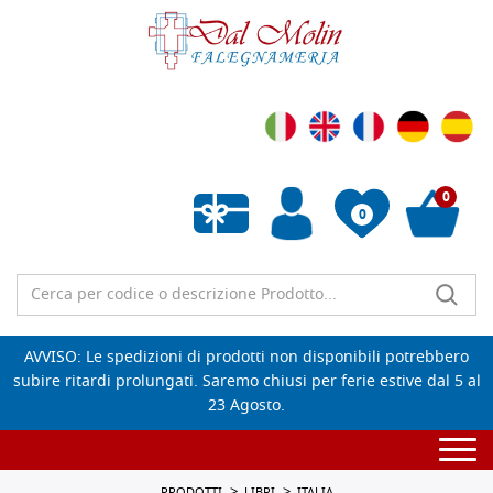
0
0
Wishlist vuota
AVVISO: Le spedizioni di prodotti non disponibili potrebbero
subire ritardi prolungati. Saremo chiusi per ferie estive dal 5 al
23 Agosto.
Togg
navi