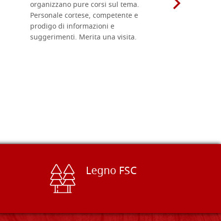
organizzano pure corsi sul tema.
l'imballagg
Personale cortese, competente e
ricevuti c
prodigo di informazioni e
Complimen
suggerimenti. Merita una visita.
Legno FSC