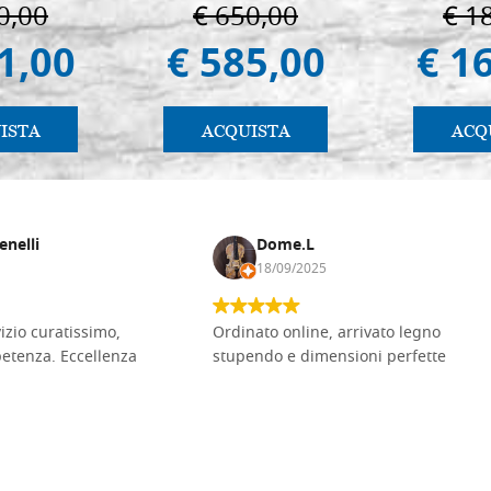
in Padua
0,00
€ 650,00
€ 1
1,00
€ 585,00
€ 1
ISTA
ACQUISTA
ACQ
enelli
Dome.L
18/09/2025
vizio curatissimo,
Ordinato online, arrivato legno
petenza. Eccellenza
stupendo e dimensioni perfette