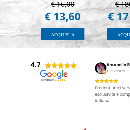
€ 16,00
€ 18
€ 13,60
€ 17
ACQUISTA
ACQU
4.7
Andrea Monguzzi
Antonella B
15/01/2025
18/12/2025
Non pratico l'iconografia, ma mi
Prodotti unici ser
cimento con il chip carving. Ho girato
esclusività e com
mari e monti online alla ricerca di
italiana.
tavole di tiglio per poter coltivare il
mio hobby, e ne ho comprate diverse
da diversi fornitori. Ho sempre speso
molto per delle tavole scadenti. Un