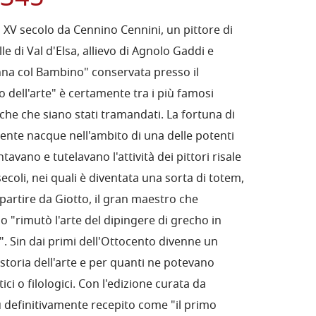
e il XV secolo da Cennino Cennini, un pittore di
le di Val d'Elsa, allievo di Agnolo Gaddi e
na col Bambino" conservata presso il
bro dell'arte" è certamente tra i più famosi
tiche che siano stati tramandati. La fortuna di
nte nacque nell'ambito di una delle potenti
vano e tutelavano l'attività dei pittori risale
secoli, nei quali è diventata una sorta di totem,
 partire da Giotto, il gran maestro che
o "rimutò l'arte del dipingere di grecho in
". Sin dai primi dell'Ottocento divenne un
toria dell'arte e per quanti ne potevano
istici o filologici. Con l'edizione curata da
u definitivamente recepito come "il primo