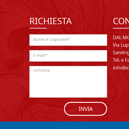
RICHIESTA
CON
DAL MO
Via Lup
Sandrig
Tel. e 
info@ic
INVIA