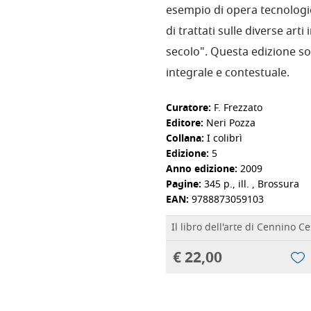
esempio di opera tecnologic
di trattati sulle diverse arti in
secolo". Questa edizione s
integrale e contestuale.
Curatore:
F. Frezzato
Editore:
Neri Pozza
Collana:
I colibrì
Edizione:
5
Anno edizione:
2009
Pagine:
345 p., ill. , Brossura
EAN:
9788873059103
Il libro dell'arte di Cennino C
€ 22,00