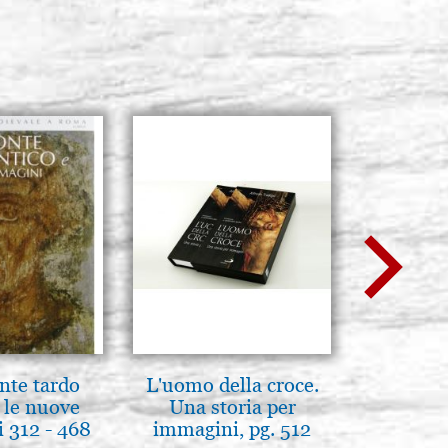
nte tardo
L'uomo della croce.
Il Duom
 le nuove
Una storia per
The Cathe
 312 - 468
immagini, pg. 512