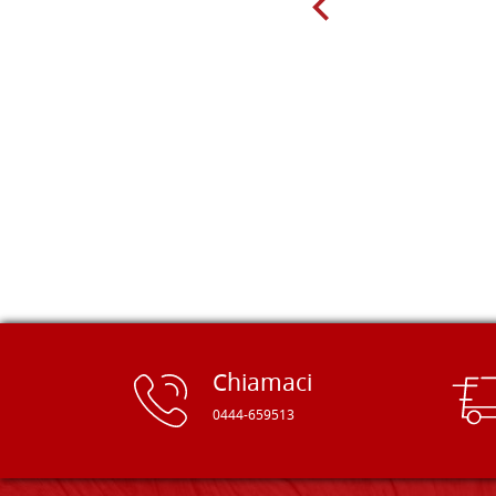
giorno sono finito, per caso, sul sito
della Falegnameria Dal Molin e mi si
è aperto un mondo. Tavole di tutte le
misure, e anche di forme particolari...
Ne ho ordinata qualcuna per provare
e devo dire: FINALMENTE! Finalmente
delle tavole di alta qualità, ben
rifinite e a prezzi onesti. Inserito
immediatamente nei miei preferiti il
sito, dal quale conto di ordinare
spesso :) Grazie mille!
Chiamaci
0444-659513