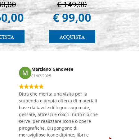
80,00
€ 149,00
€ 1
60,00
€ 99,00
€ 9
UISTA
ACQUISTA
AC
Marziano Genovese
Anna
01/07/2025
17/02
Ditta che merita una visita per la
Le tavole i
stupenda e ampia offerta di materiali
da me acqu
base da tavole di legno sagomate,
fornitissi
gessate, attrezzi e colori: tutto ciò che
per esegui
serve iper realizzare icone o opere
un ottimo 
pirografiche. Dispongono di
sono dispo
meravigliose icone dipinte, libri e
di formati