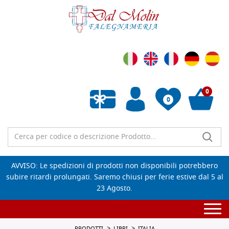
0
0
Wishlist vuota
AVVISO: Le spedizioni di prodotti non disponibili potrebbero
subire ritardi prolungati. Saremo chiusi per ferie estive dal 5 al
23 Agosto.
Togg
navi