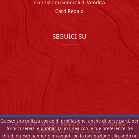
Condizioni Generali di Vendita
Card Regalo
SEGUICI SU
Questo sito utilizza cookie di profilazione, anche di terze parti, per
2000-
2026
© Dal Molin Stefano & C. S.R.L. - VAT Number:
fornirti servizi e pubblicita' in linea con le tue preferenze. Se
00206730244 -
Privacy
-
Cookie
chiudi questo banner o prosegui con la navigazione cliccando un