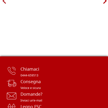
Chiamaci
0444-659513
Consegna
Veloce e sicura
Domande?
Inviaci un'e-mail
Legno FSC