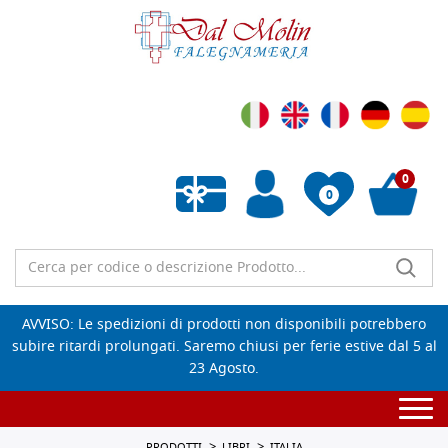
0
0
Wishlist vuota
AVVISO: Le spedizioni di prodotti non disponibili potrebbero
subire ritardi prolungati. Saremo chiusi per ferie estive dal 5 al
23 Agosto.
Togg
navi