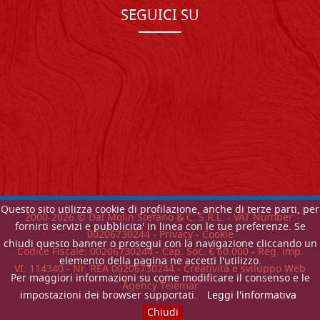
SEGUICI SU
Questo sito utilizza cookie di profilazione, anche di terze parti, per
2000-
2026
© Dal Molin Stefano & C. S.R.L. - VAT Number:
fornirti servizi e pubblicita' in linea con le tue preferenze. Se
00206730244 -
Privacy
-
Cookie
chiudi questo banner o prosegui con la navigazione cliccando un
Codice Fiscale: 00206730244 - Cap. Soc. € 60.000 - Reg. imp.
elemento della pagina ne accetti l'utilizzo.
VI: 114340 - Nr. REA 00206730244 - Creatività e sviluppo Web
Per maggiori informazioni su come modificare il consenso e le
Agency Telemar
impostazioni dei browser supportati.
Leggi l'informativa
Chiudi