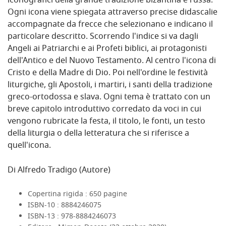
iconografici della grande tradizione bizantina e russa.
Ogni icona viene spiegata attraverso precise didascalie
accompagnate da frecce che selezionano e indicano il
particolare descritto. Scorrendo l'indice si va dagli
Angeli ai Patriarchi e ai Profeti biblici, ai protagonisti
dell'Antico e del Nuovo Testamento. Al centro l'icona di
Cristo e della Madre di Dio. Poi nell'ordine le festività
liturgiche, gli Apostoli, i martiri, i santi della tradizione
greco-ortodossa e slava. Ogni tema è trattato con un
breve capitolo introduttivo corredato da voci in cui
vengono rubricate la festa, il titolo, le fonti, un testo
della liturgia o della letteratura che si riferisce a
quell'icona.
Di
Alfredo Tradigo
(Autore)
Copertina rigida :
650 pagine
ISBN-10 :
8884246075
ISBN-13 :
978-8884246073