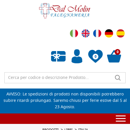
0
0
Wishlist vuota
AVVISO: Le spedizioni di prodotti non disponibili potrebbero
subire ritardi prolungati. Saremo chiusi per ferie estive dal 5 al
23 Agosto.
Togg
navi