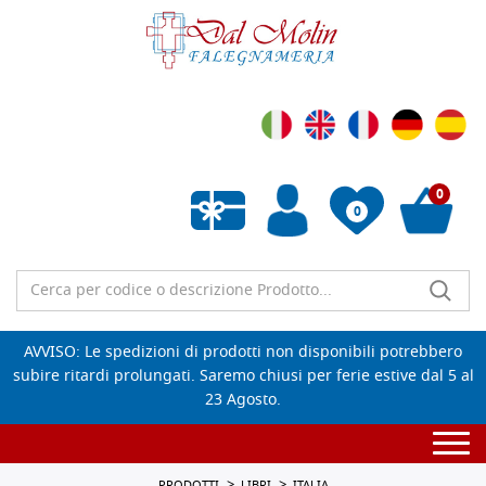
0
0
Wishlist vuota
AVVISO: Le spedizioni di prodotti non disponibili potrebbero
subire ritardi prolungati. Saremo chiusi per ferie estive dal 5 al
23 Agosto.
Togg
navi