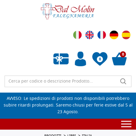
0
0
Wishlist vuota
AVVISO: Le spedizioni di prodotti non disponibili potrebbero
subire ritardi prolungati. Saremo chiusi per ferie estive dal 5 al
23 Agosto.
Togg
navi