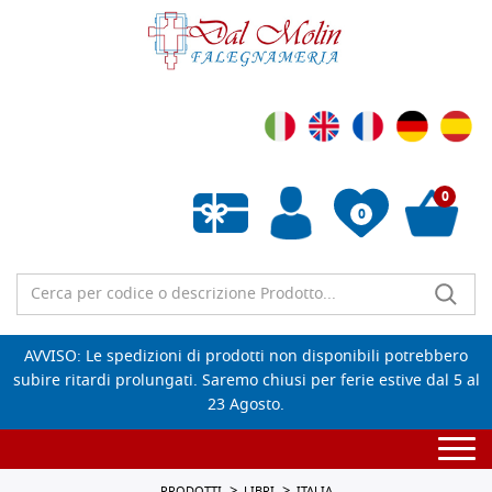
0
0
Wishlist vuota
AVVISO: Le spedizioni di prodotti non disponibili potrebbero
subire ritardi prolungati. Saremo chiusi per ferie estive dal 5 al
23 Agosto.
Togg
navi