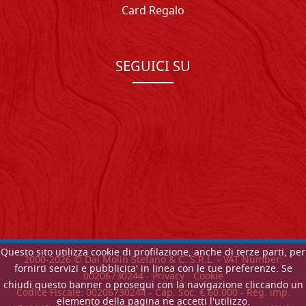
Card Regalo
SEGUICI SU
Questo sito utilizza cookie di profilazione, anche di terze parti, per
2000-
2026
© Dal Molin Stefano & C. S.R.L. - VAT Number:
fornirti servizi e pubblicita' in linea con le tue preferenze. Se
00206730244 -
Privacy
-
Cookie
chiudi questo banner o prosegui con la navigazione cliccando un
Codice Fiscale: 00206730244 - Cap. Soc. € 60.000 - Reg. imp.
elemento della pagina ne accetti l'utilizzo.