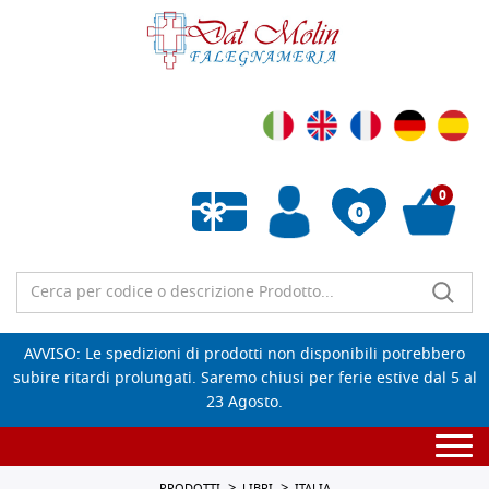
0
0
Wishlist vuota
AVVISO: Le spedizioni di prodotti non disponibili potrebbero
subire ritardi prolungati. Saremo chiusi per ferie estive dal 5 al
23 Agosto.
Togg
navi