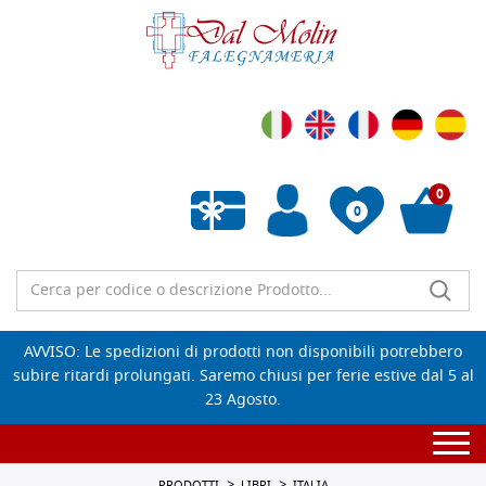
0
0
Wishlist vuota
AVVISO: Le spedizioni di prodotti non disponibili potrebbero
subire ritardi prolungati. Saremo chiusi per ferie estive dal 5 al
23 Agosto.
Togg
navi