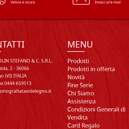
Veloce e sicura
Inviaci un'e-mail
TATTI
MENU
Prodotti
LIN STEFANO & C. S.R.L.
iola, 2 - 36066
Prodotti in offerta
o (VI) ITALIA
Novità
Fax 0444 659513
Fine Serie
onografiatavolelegno.it
Chi Siamo
Assistenza
Condizioni Generali di
Vendita
Card Regalo