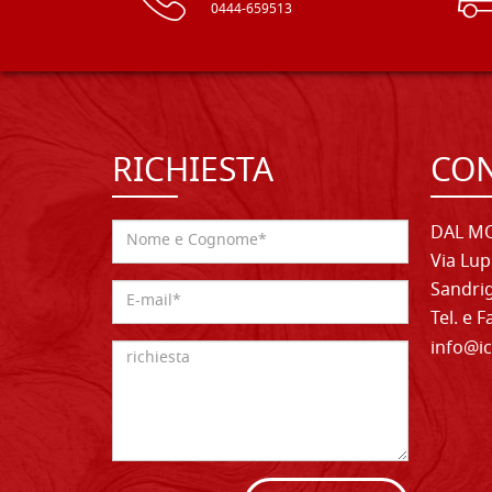
0444-659513
RICHIESTA
CON
DAL MO
Via Lup
Sandrig
Tel. e 
info@ic