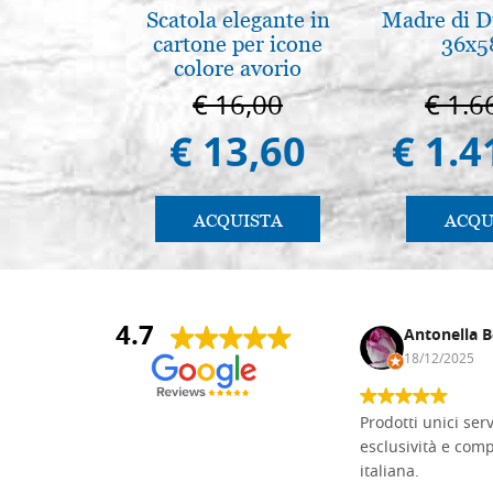
Scatola elegante in
Madre di D
cartone per icone
36x5
colore avorio
€ 16,00
€ 1.6
€ 13,60
€ 1.4
ACQUISTA
ACQU
4.7
Andrea Monguzzi
Antonella B
15/01/2025
18/12/2025
Non pratico l'iconografia, ma mi
Prodotti unici ser
cimento con il chip carving. Ho girato
esclusività e com
mari e monti online alla ricerca di
italiana.