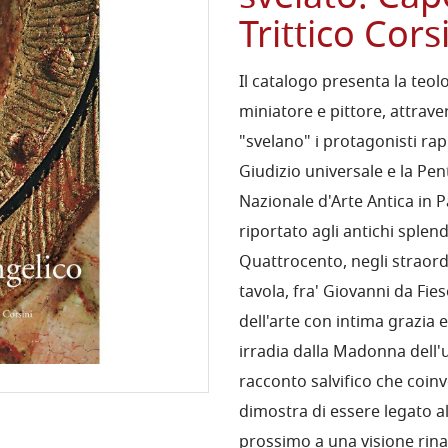
Trittico Cors
Il catalogo presenta la teo
miniatore e pittore, attraver
"svelano" i protagonisti rapp
Giudizio universale e la Pen
Nazionale d'Arte Antica in
riportato agli antichi splen
Quattrocento, negli straordin
tavola, fra' Giovanni da Fi
dell'arte con intima grazia 
irradia dalla Madonna dell'u
racconto salvifico che coin
dimostra di essere legato al
prossimo a una visione rina