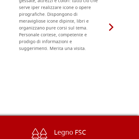
gessate, attrezzi e colori: tutto ciò che
per esegui
serve iper realizzare icone o opere
un ottimo 
pirografiche. Dispongono di
sono dispo
meravigliose icone dipinte, libri e
di formati
organizzano pure corsi sul tema.
l'imballagg
Personale cortese, competente e
ricevuti c
prodigo di informazioni e
Complimen
suggerimenti. Merita una visita.
Legno FSC