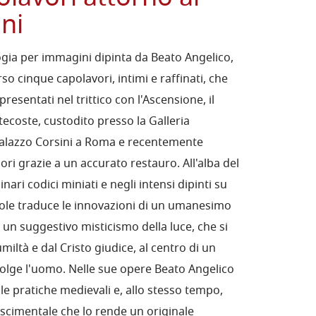
ini
logia per immagini dipinta da Beato Angelico,
so cinque capolavori, intimi e raffinati, che
resentati nel trittico con l'Ascensione, il
tecoste, custodito presso la Galleria
 Palazzo Corsini a Roma e recentemente
dori grazie a un accurato restauro. All'alba del
ari codici miniati e negli intensi dipinti su
esole traduce le innovazioni di un umanesimo
e un suggestivo misticismo della luce, che si
miltà e dal Cristo giudice, al centro di un
volge l'uomo. Nelle sue opere Beato Angelico
le pratiche medievali e, allo stesso tempo,
scimentale che lo rende un originale