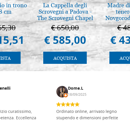
io in trono
La Cappella degli
Madre di
8 cm
Scrovegni a Padova -
tener
The Scrovegni Chapel
Novgorod
in Padua
65,30
€ 650,00
€ 4
15,51
€ 585,00
€ 4
ISTA
ACQUISTA
ACQ
enelli
Dome.L
18/09/2025
vizio curatissimo,
Ordinato online, arrivato legno
petenza. Eccellenza
stupendo e dimensioni perfette