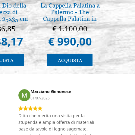
 Dio della
La Cappella Palatina a
A te c
ezza di
Palermo - The
eterno.A
 25x35 cm
Cappella Palatina in
della Ma
Palermo
Vladimi
86,85
€ 1.100,00
€ 
(libro-
38,17
€ 990,00
€ 
UISTA
ACQUISTA
AC
Marziano Genovese
Anna
01/07/2025
17/02
Ditta che merita una visita per la
Le tavole i
stupenda e ampia offerta di materiali
da me acqu
base da tavole di legno sagomate,
fornitissi