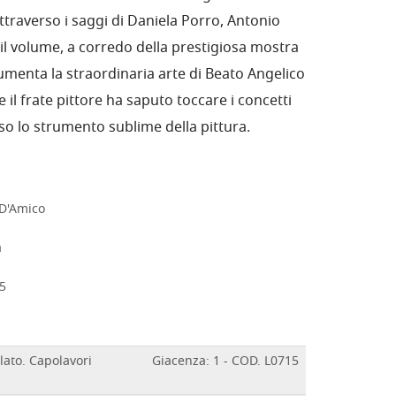
ttraverso i saggi di Daniela Porro, Antonio
 il volume, a corredo della prestigiosa mostra
cumenta la straordinaria arte di Beato Angelico
e il frate pittore ha saputo toccare i concetti
erso lo strumento sublime della pittura.
 D'Amico
DETTAGLI
a
15
elato. Capolavori
Giacenza: 1 - COD. L0715