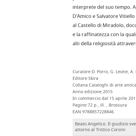
interprete del suo tempo. A
D'Amico e Salvatore Vitiello
al Castello di Miradolo, do
e la raffinatezza con la qual
alti della religiosità attrav
Curatore:
D. Porro, G. Leone, A.
Editore:
Skira
Collana:
Cataloghi di arte antic
Anno edizione:
2015
In commercio dal:
15 aprile 20
Pagine:
72 p., ill. , Brossura
EAN:
9788857228846
Beato Angelico. Il giudizio sv
attorno al Trittico Corsini