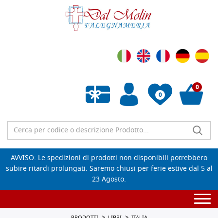
0
0
Wishlist vuota
AVVISO: Le spedizioni di prodotti non disponibili potrebbero
subire ritardi prolungati. Saremo chiusi per ferie estive dal 5 al
23 Agosto.
Togg
navi