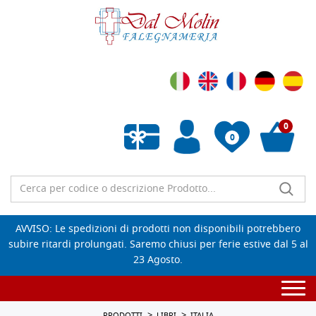
0
0
Wishlist vuota
AVVISO: Le spedizioni di prodotti non disponibili potrebbero
subire ritardi prolungati. Saremo chiusi per ferie estive dal 5 al
23 Agosto.
Togg
navi