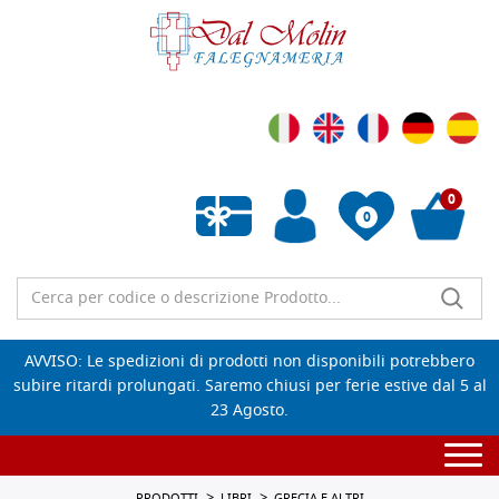
0
0
Wishlist vuota
AVVISO: Le spedizioni di prodotti non disponibili potrebbero
subire ritardi prolungati. Saremo chiusi per ferie estive dal 5 al
23 Agosto.
Togg
navi