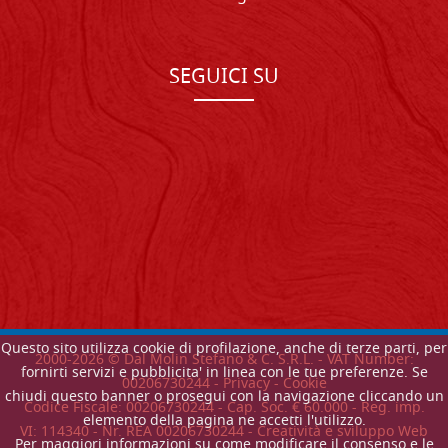
SEGUICI SU
Questo sito utilizza cookie di profilazione, anche di terze parti, per
2000-
2026
© Dal Molin Stefano & C. S.R.L. - VAT Number:
fornirti servizi e pubblicita' in linea con le tue preferenze. Se
00206730244 -
Privacy
-
Cookie
chiudi questo banner o prosegui con la navigazione cliccando un
Codice Fiscale: 00206730244 - Cap. Soc. € 60.000 - Reg. imp.
elemento della pagina ne accetti l'utilizzo.
VI: 114340 - Nr. REA 00206730244 - Creatività e sviluppo Web
Per maggiori informazioni su come modificare il consenso e le