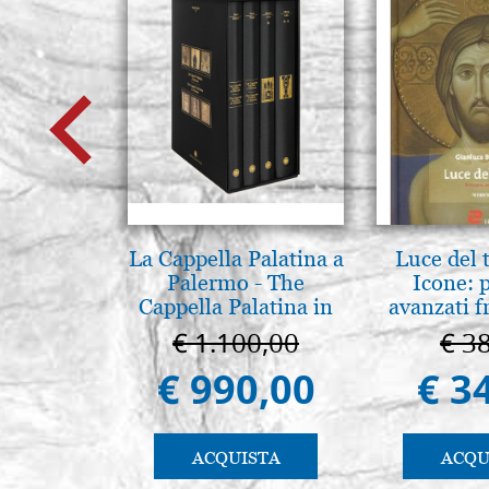
La Cappella Palatina a
Luce del 
Palermo - The
Icone: 
Cappella Palatina in
avanzati f
Palermo
pratica.
€ 1.100,00
€ 3
€ 990,00
€ 3
ACQUISTA
ACQU