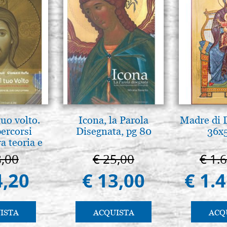
tuo volto.
Icona, la Parola
Madre di D
percorsi
Disegnata, pg 80
36x
ra teoria e
 pg. 430
8,00
€ 25,00
€ 1.
4,20
€ 13,00
€ 1.
ISTA
ACQUISTA
ACQ