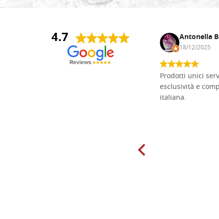
4.7
Andrea Monguzzi
Antonella B
15/01/2025
18/12/2025
Non pratico l'iconografia, ma mi
Prodotti unici ser
cimento con il chip carving. Ho girato
esclusività e com
mari e monti online alla ricerca di
italiana.
tavole di tiglio per poter coltivare il
mio hobby, e ne ho comprate diverse
da diversi fornitori. Ho sempre speso
molto per delle tavole scadenti. Un
giorno sono finito, per caso, sul sito
della Falegnameria Dal Molin e mi si
è aperto un mondo. Tavole di tutte le
misure, e anche di forme particolari...
Ne ho ordinata qualcuna per provare
e devo dire: FINALMENTE! Finalmente
delle tavole di alta qualità, ben