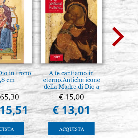
io in trono
A te cantiamo in
L'ikona
58 cm
eterno.Antiche icone
dell'In
della Madre di Dio a
Giancarl
Vladimir e Suzdal
665,30
€ 15,00
€ 
(libro-cal. 2019)
415,51
€ 13,01
€ 
UISTA
ACQUISTA
AC