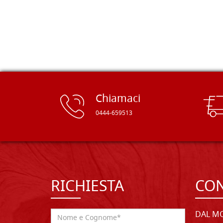
rifinite e a prezzi onesti. Inserito
immediatamente nei miei preferiti il
sito, dal quale conto di ordinare
spesso :) Grazie mille!
Chiamaci
0444-659513
RICHIESTA
CON
DAL MO