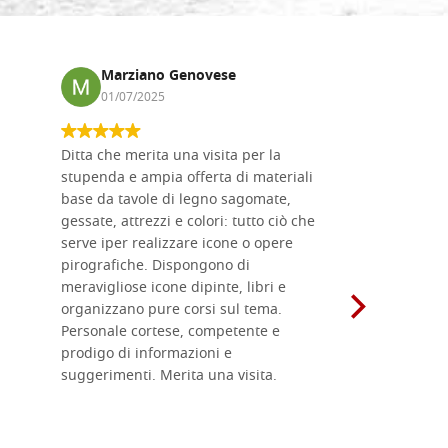
Marziano Genovese
Anna
01/07/2025
17/02
Ditta che merita una visita per la
Le tavole i
stupenda e ampia offerta di materiali
da me acqu
base da tavole di legno sagomate,
fornitissi
gessate, attrezzi e colori: tutto ciò che
per esegui
serve iper realizzare icone o opere
un ottimo 
pirografiche. Dispongono di
sono dispo
meravigliose icone dipinte, libri e
di formati
organizzano pure corsi sul tema.
l'imballagg
Personale cortese, competente e
ricevuti c
prodigo di informazioni e
Complimen
suggerimenti. Merita una visita.