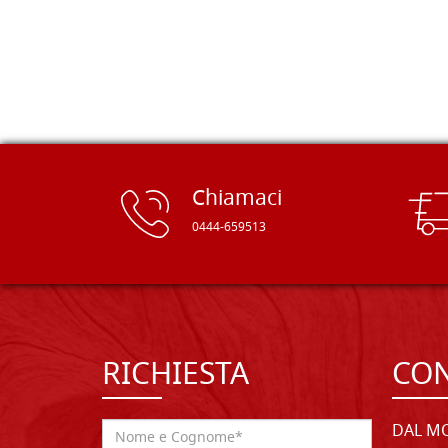
rifinite e a prezzi onesti. Inserito
immediatamente nei miei preferiti il
sito, dal quale conto di ordinare
spesso :) Grazie mille!
Chiamaci
0444-659513
RICHIESTA
CON
DAL MO