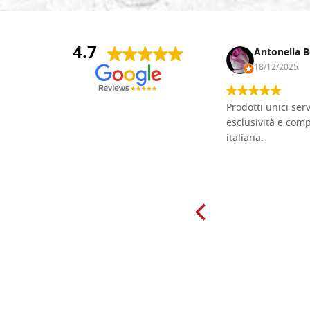
4.7
Andrea Monguzzi
Antonella B
15/01/2025
18/12/2025
Non pratico l'iconografia, ma mi
Prodotti unici ser
cimento con il chip carving. Ho girato
esclusività e com
mari e monti online alla ricerca di
italiana.
tavole di tiglio per poter coltivare il
mio hobby, e ne ho comprate diverse
da diversi fornitori. Ho sempre speso
molto per delle tavole scadenti. Un
giorno sono finito, per caso, sul sito
della Falegnameria Dal Molin e mi si
è aperto un mondo. Tavole di tutte le
misure, e anche di forme particolari...
Ne ho ordinata qualcuna per provare
e devo dire: FINALMENTE! Finalmente
delle tavole di alta qualità, ben