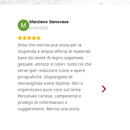
Marziano Genovese
Anna
01/07/2025
17/02
Ditta che merita una visita per la
Le tavole i
stupenda e ampia offerta di materiali
da me acqu
base da tavole di legno sagomate,
fornitissi
gessate, attrezzi e colori: tutto ciò che
per esegui
serve iper realizzare icone o opere
un ottimo 
pirografiche. Dispongono di
sono dispo
meravigliose icone dipinte, libri e
di formati
organizzano pure corsi sul tema.
l'imballagg
Personale cortese, competente e
ricevuti c
prodigo di informazioni e
Complimen
suggerimenti. Merita una visita.