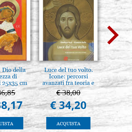
 Dio della
Luce del tuo volto.
Arte b
ezza di
Icone: percorsi
postbi
 25x35 cm
avanzati fra teoria e
Venezi
pratica. pg. 430
86,85
€ 38,00
€ 
38,17
€ 34,20
€ 
UISTA
ACQUISTA
AC