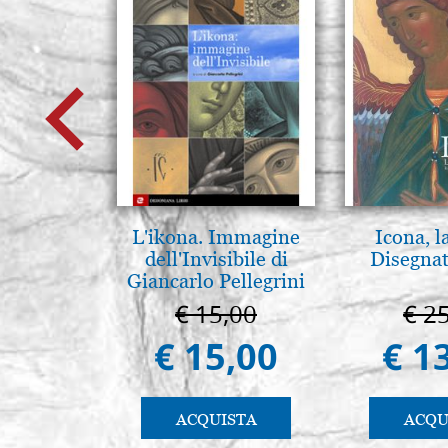
L'ikona. Immagine
Icona, l
dell'Invisibile di
Disegnat
Giancarlo Pellegrini
€ 15,00
€ 2
€ 15,00
€ 1
ACQUISTA
ACQU