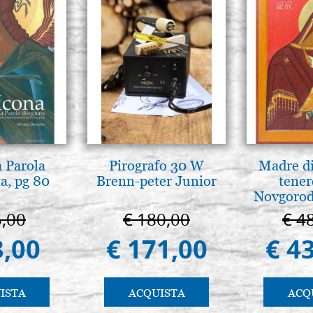
a Parola
Pirografo 30 W
Madre di
a, pg 80
Brenn-peter Junior
tener
Novgorod
5,00
€ 180,00
€ 4
3,00
€ 171,00
€ 4
ISTA
ACQUISTA
ACQ