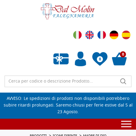
0
0
Wishlist vuota
AVVISO: Le spedizioni di prodotti non disponibili potrebbero
subire ritardi prolungati. Saremo chiusi per ferie estive dal 5 al
23 Agosto.
Togg
navi