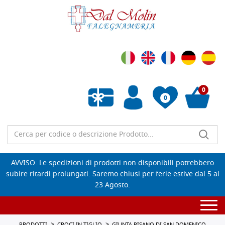
0
0
Wishlist vuota
AVVISO: Le spedizioni di prodotti non disponibili potrebbero
subire ritardi prolungati. Saremo chiusi per ferie estive dal 5 al
23 Agosto.
Togg
navi