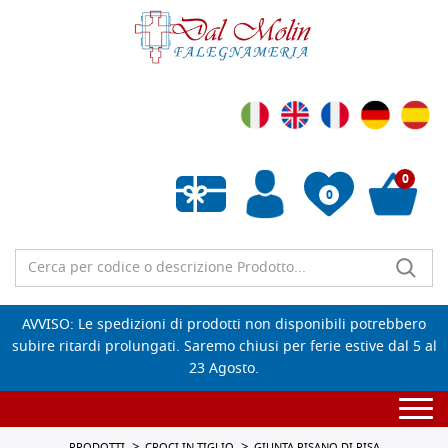
0
0
Wishlist vuota
AVVISO: Le spedizioni di prodotti non disponibili potrebbero
subire ritardi prolungati. Saremo chiusi per ferie estive dal 5 al
23 Agosto.
Togg
navi