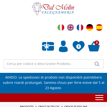
0
0
Wishlist vuota
AVVISO: Le spedizioni di prodotti non disponibili potrebbero
subire ritardi prolungati. Saremo chiusi per ferie estive dal 5 al
23 Agosto.
Togg
navi