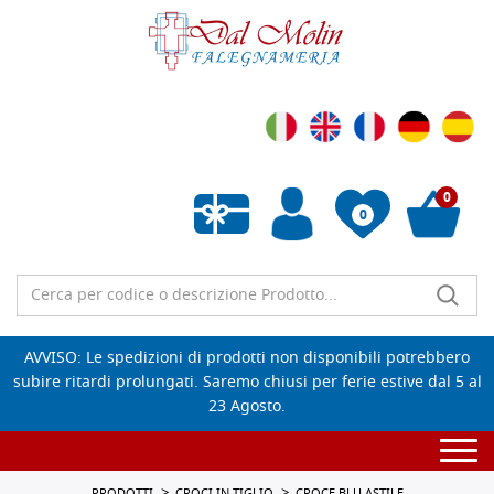
0
0
Wishlist vuota
AVVISO: Le spedizioni di prodotti non disponibili potrebbero
subire ritardi prolungati. Saremo chiusi per ferie estive dal 5 al
23 Agosto.
Togg
navi