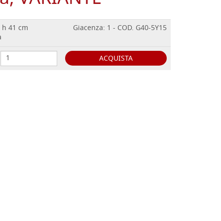
o h 41 cm
Giacenza: 1 - COD. G40-5Y15
a
ACQUISTA