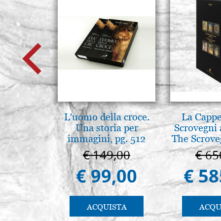
L'uomo della croce.
La Cappe
Una storia per
Scrovegni 
immagini, pg. 512
The Scrove
in P
€ 149,00
€ 65
€ 99,00
€ 58
ACQUISTA
ACQU