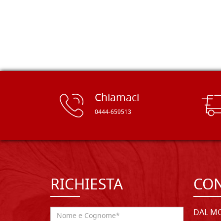
rifinite e a prezzi onesti. Inserito
immediatamente nei miei preferiti il
sito, dal quale conto di ordinare
spesso :) Grazie mille!
Chiamaci
0444-659513
RICHIESTA
CON
DAL MO