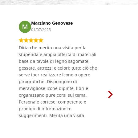
Marziano Genovese
Anna
01/07/2025
17/02
Ditta che merita una visita per la
Le tavole i
stupenda e ampia offerta di materiali
da me acqu
base da tavole di legno sagomate,
fornitissi
gessate, attrezzi e colori: tutto ciò che
per esegui
serve iper realizzare icone o opere
un ottimo 
pirografiche. Dispongono di
sono dispo
meravigliose icone dipinte, libri e
di formati
organizzano pure corsi sul tema.
l'imballagg
Personale cortese, competente e
ricevuti c
prodigo di informazioni e
Complimen
suggerimenti. Merita una visita.