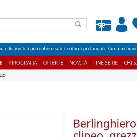
Wishlist vuota
non disponibili potrebbero subire ritardi prolungati. Saremo chiusi p
E
PIROGRAFIA
OFFERTE
NOVITÀ
FINE SERIE
CHI 
LIO
Berlinghiero 
clipeo, grez