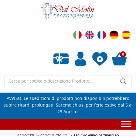
0
0
Wishlist vuota
AVVISO: Le spedizioni di prodotti non disponibili potrebbero
subire ritardi prolungati. Saremo chiusi per ferie estive dal 5 al
23 Agosto.
Togg
navi