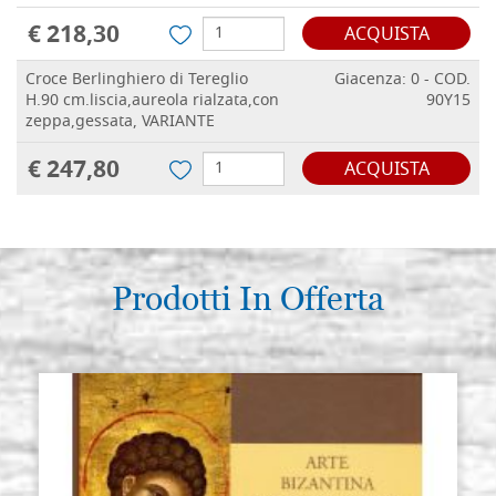
€ 218,30
ACQUISTA
Croce Berlinghiero di Tereglio
Giacenza: 0 - COD.
H.90 cm.liscia,aureola rialzata,con
90Y15
zeppa,gessata, VARIANTE
€ 247,80
ACQUISTA
Prodotti In Offerta