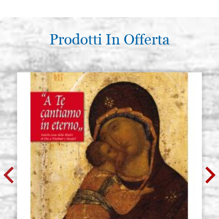
27x45x4,5 rosso bordeaux tipo B
S016
€ 16,00
ACQUISTA
Prodotti In Offerta
€13,60
Scatola in cartone rivestita
Giacenza: 32 - COD.
32x42x4,5 rosso bordeaux tipo B
S017
€ 22,00
ACQUISTA
Scatola in cartone rivestita
Giacenza: 18 - COD.
37x52x4,5 rosso bordeaux tipo B
S018
€ 23,00
ACQUISTA
Scatola in cartone rivestita
Giacenza: 19 - COD.
42x52x4,5 rosso bordeaux tipo B
S019
€ 32,00
ACQUISTA
Scatola in cartone rivestita
Giacenza: 4 - COD.