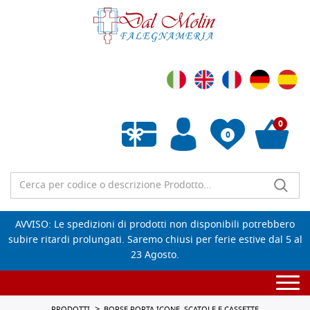
0
0
Wishlist vuota
AVVISO: Le spedizioni di prodotti non disponibili potrebbero
subire ritardi prolungati. Saremo chiusi per ferie estive dal 5 al
23 Agosto.
Togg
navi