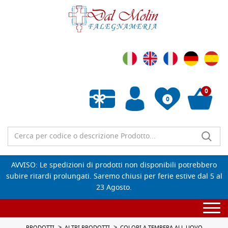
0
0
Wishlist vuota
AVVISO: Le spedizioni di prodotti non disponibili potrebbero
subire ritardi prolungati. Saremo chiusi per ferie estive dal 5 al
23 Agosto.
Togg
navi