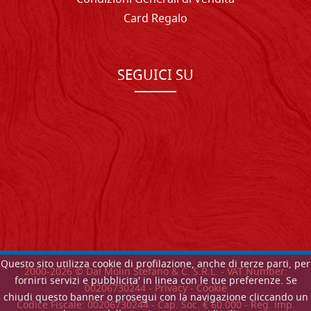
Card Regalo
SEGUICI SU
Questo sito utilizza cookie di profilazione, anche di terze parti, per
2000-
2026
© Dal Molin Stefano & C. S.R.L. - VAT Number:
fornirti servizi e pubblicita' in linea con le tue preferenze. Se
00206730244 -
Privacy
-
Cookie
chiudi questo banner o prosegui con la navigazione cliccando un
Codice Fiscale: 00206730244 - Cap. Soc. € 60.000 - Reg. imp.