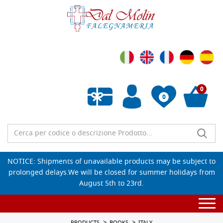
0
0
Empty wishlist
NOTICE: Shipments of unavailable products may be subject to
prolonged delays.We will be closed for summer holidays from
August 5th to 23rd.
Togg
navi