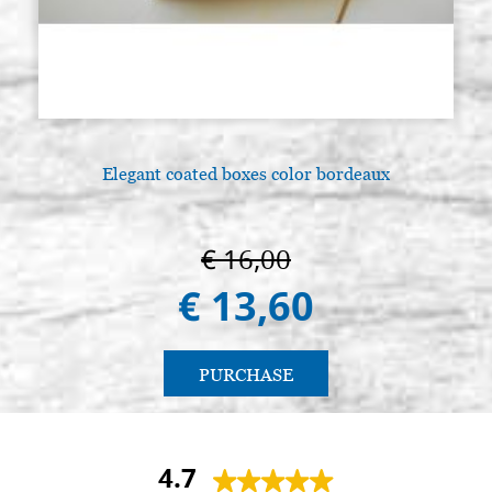
Elegant coated boxes color bordeaux
€ 16,00
€ 13,60
PURCHASE
4.7