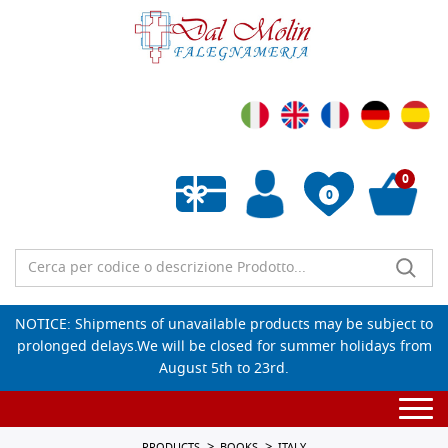
0
0
Empty wishlist
NOTICE: Shipments of unavailable products may be subject to
prolonged delays.We will be closed for summer holidays from
August 5th to 23rd.
Togg
navi