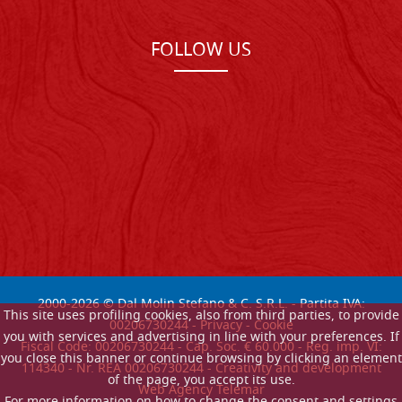
FOLLOW US
2000-
2026
© Dal Molin Stefano & C. S.R.L. - Partita IVA:
This site uses profiling cookies, also from third parties, to provide
00206730244 -
Privacy
-
Cookie
you with services and advertising in line with your preferences. If
Fiscal Code: 00206730244 - Cap. Soc. € 60.000 - Reg. imp. VI:
you close this banner or continue browsing by clicking an element
114340 - Nr. REA 00206730244 - Creativity and development
of the page, you accept its use.
Web Agency Telemar