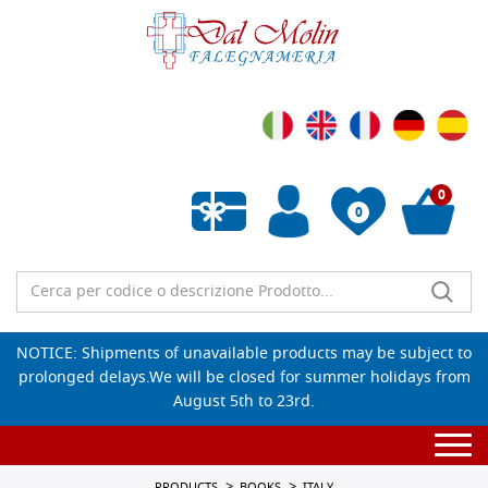
0
0
Empty wishlist
NOTICE: Shipments of unavailable products may be subject to
prolonged delays.We will be closed for summer holidays from
August 5th to 23rd.
Togg
navi