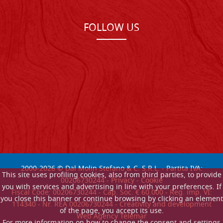
FOLLOW US
2000-
2026
© Dal Molin Stefano & C. S.R.L. - Partita IVA:
This site uses profiling cookies, also from third parties, to provide
00206730244 -
Privacy
-
Cookie
you with services and advertising in line with your preferences. If
Fiscal Code: 00206730244 - Cap. Soc. € 60.000 - Reg. imp. VI:
you close this banner or continue browsing by clicking an element
114340 - Nr. REA 00206730244 - Creativity and development
of the page, you accept its use.
Web Agency Telemar