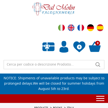
0
0
Empty wishlist
NOTICE: Shipments of unavailable products may be subject to
prolonged delays.We will be closed for summer holidays from
August 5th to 23rd.
Togg
navi