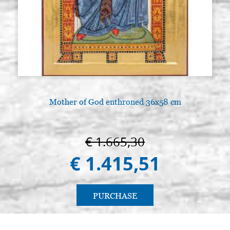
Mother of God enthroned 36x58 cm
€ 1.665,30
€ 1.415,51
PURCHASE