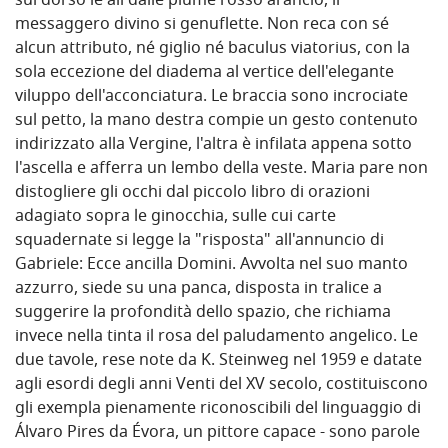
sul dorso le ali dalle piume rosso arancio, il
messaggero divino si genuflette. Non reca con sé
alcun attributo, né giglio né baculus viatorius, con la
sola eccezione del diadema al vertice dell'elegante
viluppo dell'acconciatura. Le braccia sono incrociate
sul petto, la mano destra compie un gesto contenuto
indirizzato alla Vergine, l'altra è infilata appena sotto
l'ascella e afferra un lembo della veste. Maria pare non
distogliere gli occhi dal piccolo libro di orazioni
adagiato sopra le ginocchia, sulle cui carte
squadernate si legge la "risposta" all'annuncio di
Gabriele: Ecce ancilla Domini. Avvolta nel suo manto
azzurro, siede su una panca, disposta in tralice a
suggerire la profondità dello spazio, che richiama
invece nella tinta il rosa del paludamento angelico. Le
due tavole, rese note da K. Steinweg nel 1959 e datate
agli esordi degli anni Venti del XV secolo, costituiscono
gli exempla pienamente riconoscibili del linguaggio di
Álvaro Pires da Évora, un pittore capace - sono parole