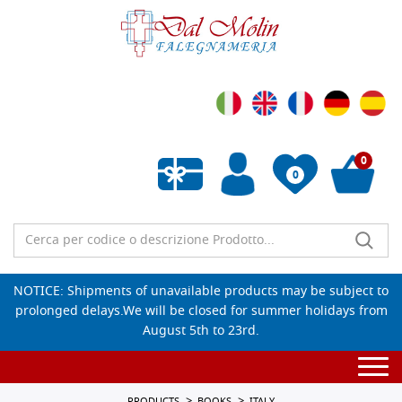
0
0
Empty wishlist
NOTICE: Shipments of unavailable products may be subject to
prolonged delays.We will be closed for summer holidays from
August 5th to 23rd.
Togg
navi