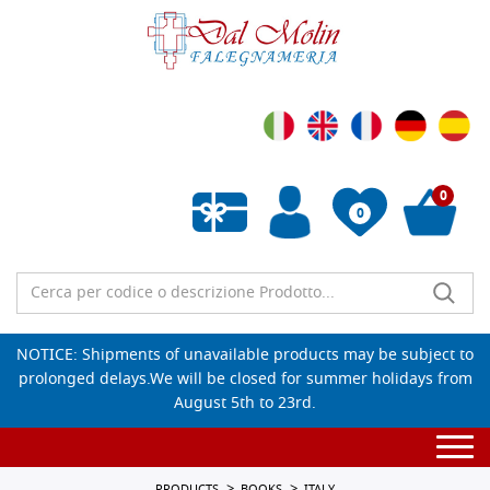
0
0
Empty wishlist
NOTICE: Shipments of unavailable products may be subject to
prolonged delays.We will be closed for summer holidays from
August 5th to 23rd.
Togg
navi