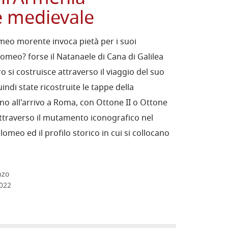
e medievale
meo morente invoca pietà per i suoi
lomeo? forse il Natanaele di Cana di Galilea
ro si costruisce attraverso il viaggio del suo
indi state ricostruite le tappe della
ino all'arrivo a Roma, con Ottone II o Ottone
attraverso il mutamento iconografico nel
lomeo ed il profilo storico in cui si collocano
nzo
2022