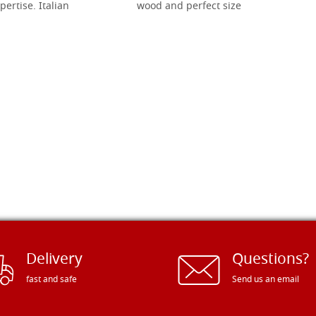
pertise. Italian
wood and perfect size
Delivery
Questions?
fast and safe
Send us an email