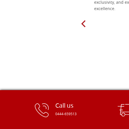
found here. The order was easy and
exclusivity, and ex
delivery very fast to Croatia. Items
excellence.
very well packed. Would strongly
recommend! Thank you Falegnameria
Dal Molin.
Call us
0444-659513