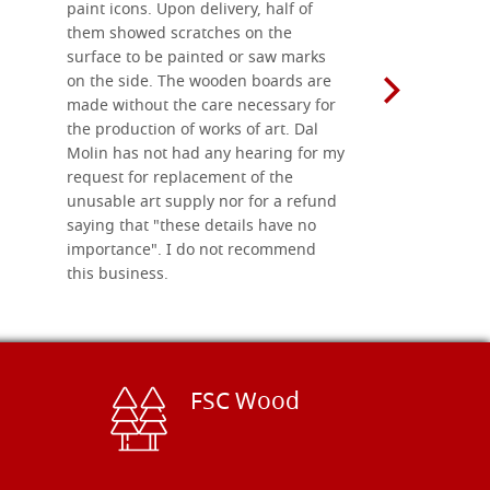
paint icons. Upon delivery, half of
than two w
them showed scratches on the
Also well 
surface to be painted or saw marks
recommend 
on the side. The wooden boards are
made without the care necessary for
the production of works of art. Dal
Molin has not had any hearing for my
request for replacement of the
unusable art supply nor for a refund
saying that "these details have no
importance". I do not recommend
this business.
FSC Wood