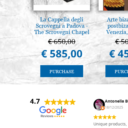
La Cappella degli
Arte biz
Scrovegni a Padova -
postbiz
The Scrovegni Chapel
Venezia,
in Padua
€ 650,00
€ 5
€ 585,00
€ 4
PURCHASE
PURC
4.7
Nina DraguÅ¡ica
Antonella B
30/10/2024
18/12/2025
Everything I need for painting Icons I
Unique products, 