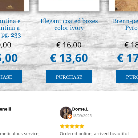
antina e
Elegant coated boxes
Brenn-pe
antina a
color ivory
Pyro
 pg. 233
0,00
€ 16,00
€ 1
5,00
€ 13,60
€ 1
HASE
PURCHASE
PUR
enelli
Dome.L
18/09/2025
meticulous service,
Ordered online, arrived beautiful