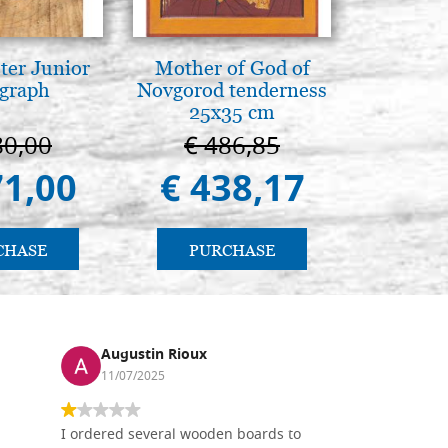
ter Junior
Mother of God of
L'orizz
graph
Novgorod tenderness
antico 
25x35 cm
immagin
80,00
€ 486,85
€ 1
71,00
€ 438,17
€ 1
CHASE
PURCHASE
PU
Augustin Rioux
Ronj
11/07/2025
13/11
I ordered several wooden boards to
The produc