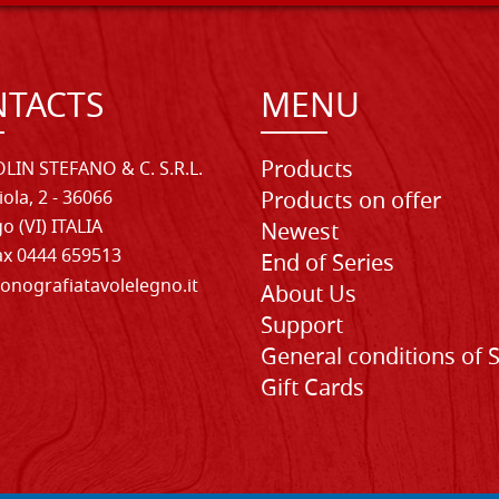
TACTS
MENU
Products
LIN STEFANO & C. S.R.L.
iola, 2 - 36066
Products on offer
o (VI) ITALIA
Newest
Fax 0444 659513
End of Series
onografiatavolelegno.it
About Us
Support
General conditions of 
Gift Cards