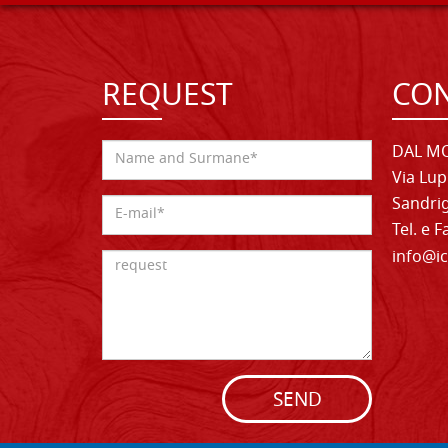
REQUEST
CON
DAL MO
Via Lup
Sandrig
Tel. e 
info@ic
SEND