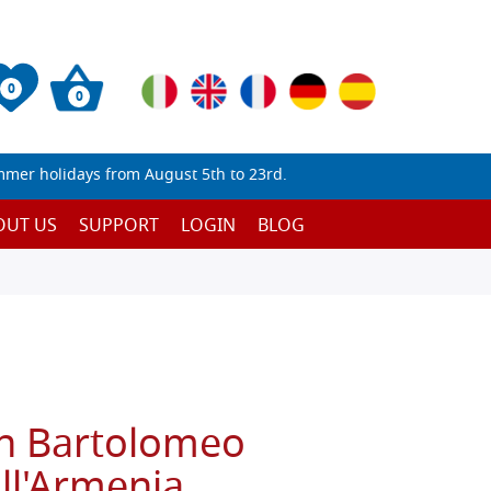
0
0
mmer holidays from August 5th to 23rd.
OUT US
SUPPORT
LOGIN
BLOG
San Bartolomeo
ll'Armenia