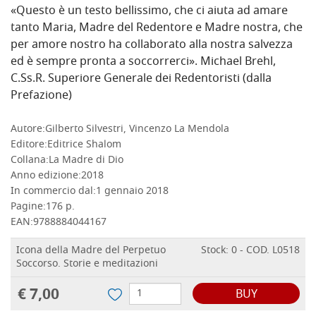
«Questo è un testo bellissimo, che ci aiuta ad amare
tanto Maria, Madre del Redentore e Madre nostra, che
per amore nostro ha collaborato alla nostra salvezza
ed è sempre pronta a soccorrerci». Michael Brehl,
C.Ss.R. Superiore Generale dei Redentoristi (dalla
Prefazione)
Autore:
Gilberto Silvestri, Vincenzo La Mendola
DETTAGLI
Editore:
Editrice Shalom
Collana:
La Madre di Dio
Anno edizione:
2018
In commercio dal:
1 gennaio 2018
Pagine:
176 p.
EAN:
9788884044167
Icona della Madre del Perpetuo
Stock: 0 - COD. L0518
Soccorso. Storie e meditazioni
€ 7,00
BUY