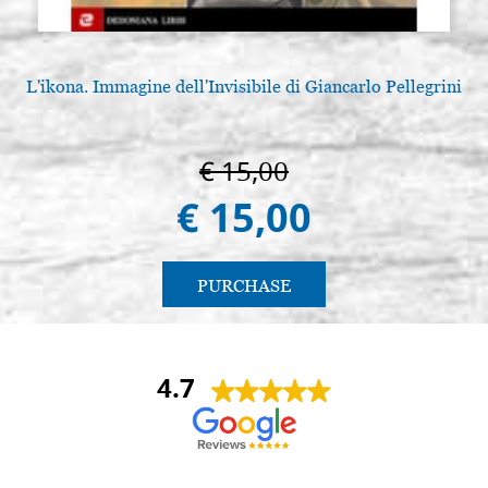
L'ikona. Immagine dell'Invisibile di Giancarlo Pellegrini
L
€ 15,00
€ 15,00
PURCHASE
4.7