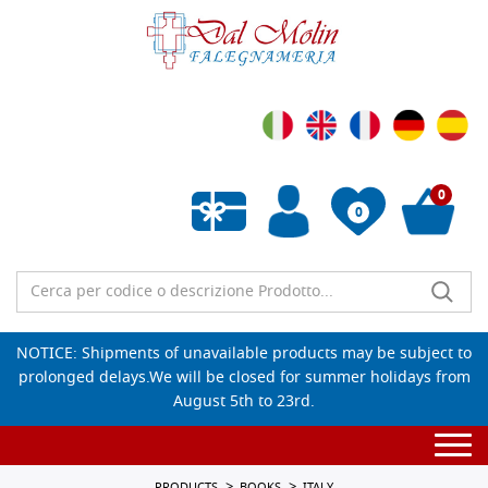
0
0
Empty wishlist
NOTICE: Shipments of unavailable products may be subject to
prolonged delays.We will be closed for summer holidays from
August 5th to 23rd.
Togg
navi