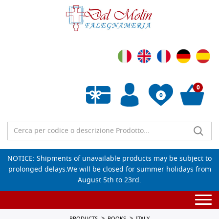
0
0
Empty wishlist
NOTICE: Shipments of unavailable products may be subject to
prolonged delays.We will be closed for summer holidays from
August 5th to 23rd.
Togg
navi