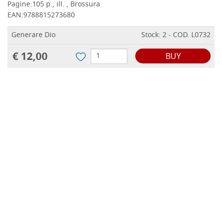
Pagine:
105 p., ill. , Brossura
EAN:
9788815273680
Generare Dio
Stock: 2 - COD. L0732
€ 12,00
BUY