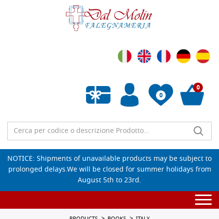
0
0
Empty wishlist
NOTICE: Shipments of unavailable products may be subject to
prolonged delays.We will be closed for summer holidays from
August 5th to 23rd.
Togg
navi