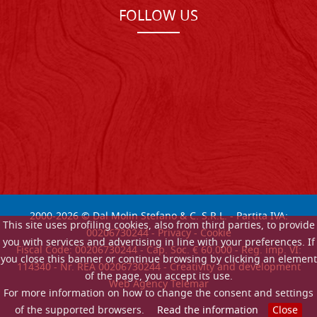
FOLLOW US
2000-
2026
© Dal Molin Stefano & C. S.R.L. - Partita IVA:
This site uses profiling cookies, also from third parties, to provide
00206730244 -
Privacy
-
Cookie
you with services and advertising in line with your preferences. If
Fiscal Code: 00206730244 - Cap. Soc. € 60.000 - Reg. imp. VI:
you close this banner or continue browsing by clicking an element
114340 - Nr. REA 00206730244 - Creativity and development
of the page, you accept its use.
Web Agency Telemar
For more information on how to change the consent and settings
of the supported browsers.
Read the information
Close