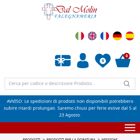
0
0
Wishlist vuota
AVVISO: Le spedizioni di prodotti non disponibili potrebbero
subire ritardi prolungati. Saremo chiusi per ferie estive dal 5 al
23 Agosto.
Togg
navi