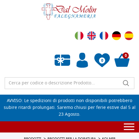
0
0
Wishlist vuota
AVVISO: Le spedizioni di prodotti non disponibili potrebbero
subire ritardi prolungati. Saremo chiusi per ferie estive dal 5 al
23 Agosto.
Togg
navi