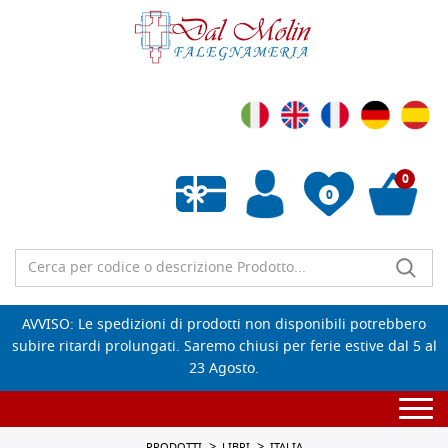
0
0
Wishlist vuota
AVVISO: Le spedizioni di prodotti non disponibili potrebbero
subire ritardi prolungati. Saremo chiusi per ferie estive dal 5 al
23 Agosto.
Togg
navi