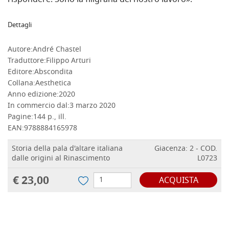
rispondere. Sono la filigrana del nostro lavoro».
Dettagli
Autore:
André Chastel
Traduttore:
Filippo Arturi
Editore:
Abscondita
Collana:
Aesthetica
Anno edizione:
2020
In commercio dal:
3 marzo 2020
Pagine:
144 p., ill.
EAN:
9788884165978
Storia della pala d'altare italiana
Giacenza: 2 - COD.
dalle origini al Rinascimento
L0723
€ 23,00
ACQUISTA