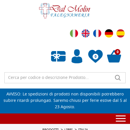
0
0
Wishlist vuota
AVVISO: Le spedizioni di prodotti non disponibili potrebbero
subire ritardi prolungati. Saremo chiusi per ferie estive dal 5 al
23 Agosto.
Togg
navi