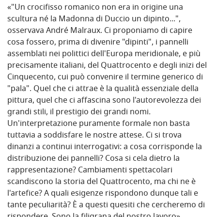
«"Un crocifisso romanico non era in origine una
scultura né la Madonna di Duccio un dipinto...",
osservava André Malraux. Ci proponiamo di capire
cosa fossero, prima di divenire "dipinti", i pannelli
assemblati nei polittici dell'Europa meridionale, e più
precisamente italiani, del Quattrocento e degli inizi del
Cinquecento, cui può convenire il termine generico di
"pala". Quel che ci attrae è la qualità essenziale della
pittura, quel che ci affascina sono l'autorevolezza dei
grandi stili, il prestigio dei grandi nomi.
Un'interpretazione puramente formale non basta
tuttavia a soddisfare le nostre attese. Ci si trova
dinanzi a continui interrogativi: a cosa corrisponde la
distribuzione dei pannelli? Cosa si cela dietro la
rappresentazione? Cambiamenti spettacolari
scandiscono la storia del Quattrocento, ma chi ne è
l'artefice? A quali esigenze rispondono dunque tali e
tante peculiarità? È a questi quesiti che cercheremo di