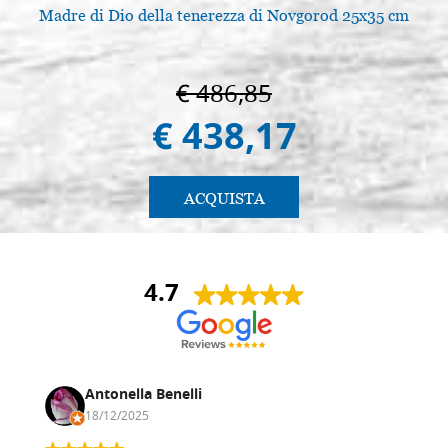
Madre di Dio della tenerezza di Novgorod 25x35 cm
L
€ 486,85
€ 438,17
ACQUISTA
4.7
Antonella Benelli
18/12/2025