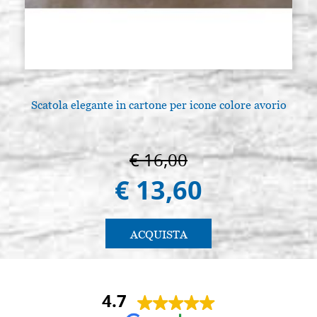
Scatola elegante in cartone per icone colore avorio
L
€ 16,00
€ 13,60
ACQUISTA
4.7