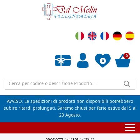
0
0
Wishlist vuota
AVVISO: Le spedizioni di prodotti non disponibili potrebbero
subire ritardi prolungati. Saremo chiusi per ferie estive dal 5 al
23 Agosto.
Togg
navi