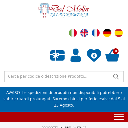
0
0
Wishlist vuota
AVVISO: Le spedizioni di prodotti non disponibili potrebbero
subire ritardi prolungati. Saremo chiusi per ferie estive dal 5 al
23 Agosto.
Togg
navi