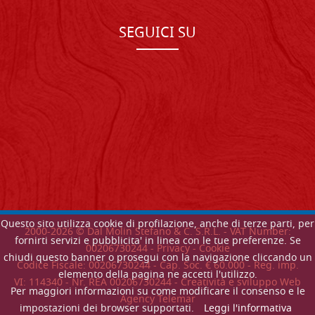
SEGUICI SU
Questo sito utilizza cookie di profilazione, anche di terze parti, per
2000-
2026
© Dal Molin Stefano & C. S.R.L. - VAT Number:
fornirti servizi e pubblicita' in linea con le tue preferenze. Se
00206730244 -
Privacy
-
Cookie
chiudi questo banner o prosegui con la navigazione cliccando un
Codice Fiscale: 00206730244 - Cap. Soc. € 60.000 - Reg. imp.
elemento della pagina ne accetti l'utilizzo.
VI: 114340 - Nr. REA 00206730244 - Creatività e sviluppo Web
Per maggiori informazioni su come modificare il consenso e le
Agency Telemar
impostazioni dei browser supportati.
Leggi l'informativa