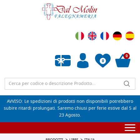
0
0
Wishlist vuota
AVVISO: Le spedizioni di prodotti non disponibili potrebbero
subire ritardi prolungati. Saremo chiusi per ferie estive dal 5 al
23 Agosto.
Togg
navi