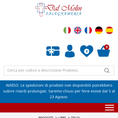
0
0
Wishlist vuota
AVVISO: Le spedizioni di prodotti non disponibili potrebbero
subire ritardi prolungati. Saremo chiusi per ferie estive dal 5 al
23 Agosto.
Togg
navi