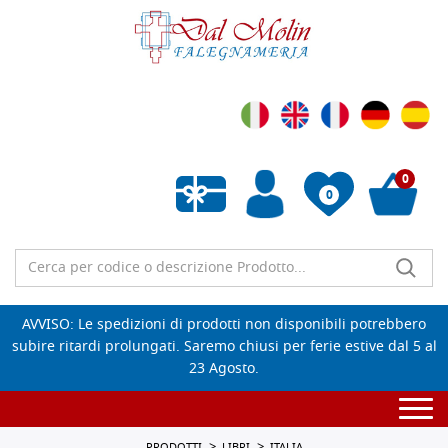
0
0
Wishlist vuota
AVVISO: Le spedizioni di prodotti non disponibili potrebbero
subire ritardi prolungati. Saremo chiusi per ferie estive dal 5 al
23 Agosto.
Togg
navi