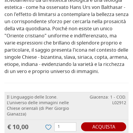
scivolamento da un'estetica teologica e una teologia
estetica - come ha osservato Hans Urs von Balthasar -
con l'effetto di limitarsi a contemplare la bellezza senza
un corrispondente sforzo per cercarla nella prosaicità
della vita quotidiana. Poiché non esiste un unico
"Oriente cristiano" uniforme e indifferenziato, ma
varie espressioni che brillano di splendore proprio e
particolare, il saggio presenta l'icona nel contesto delle
singole Chiese - bizantina, slava, siriaca, copta, armena,
etiope, indiana - evidenziando la varietà e la ricchezza
di un vero e proprio universo di immagini.
Il Linguaggio delle Icone.
Giacenza: 1 - COD.
L'universo delle immagini nelle
L02912
Chiese orientali (di Pier Giorgio
Gianazza)
€ 10,00
ACQUISTA