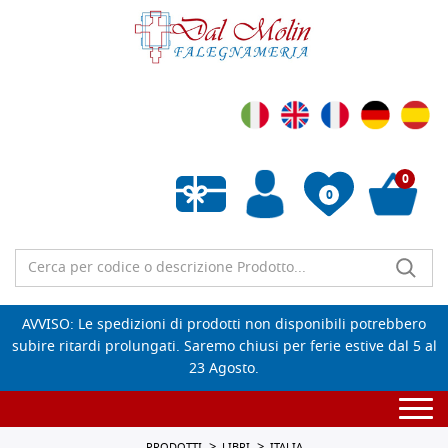
0
0
Wishlist vuota
AVVISO: Le spedizioni di prodotti non disponibili potrebbero
subire ritardi prolungati. Saremo chiusi per ferie estive dal 5 al
23 Agosto.
Togg
navi