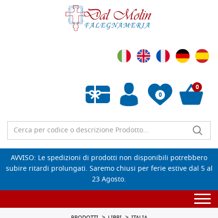
0
0
Wishlist vuota
AVVISO: Le spedizioni di prodotti non disponibili potrebbero
subire ritardi prolungati. Saremo chiusi per ferie estive dal 5 al
23 Agosto.
Togg
navi