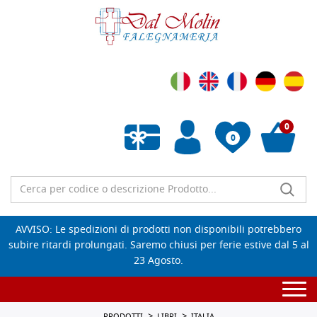
0
0
Wishlist vuota
AVVISO: Le spedizioni di prodotti non disponibili potrebbero
subire ritardi prolungati. Saremo chiusi per ferie estive dal 5 al
23 Agosto.
Togg
navi