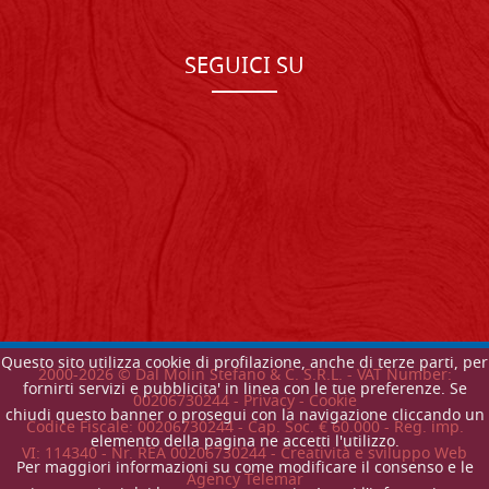
SEGUICI SU
Questo sito utilizza cookie di profilazione, anche di terze parti, per
2000-
2026
© Dal Molin Stefano & C. S.R.L. - VAT Number:
fornirti servizi e pubblicita' in linea con le tue preferenze. Se
00206730244 -
Privacy
-
Cookie
chiudi questo banner o prosegui con la navigazione cliccando un
Codice Fiscale: 00206730244 - Cap. Soc. € 60.000 - Reg. imp.
elemento della pagina ne accetti l'utilizzo.
VI: 114340 - Nr. REA 00206730244 - Creatività e sviluppo Web
Per maggiori informazioni su come modificare il consenso e le
Agency Telemar