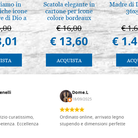
tiamo in
Scatola elegante in
Madre di D
iche icone
cartone per icone
36x
e di Dio a
colore bordeaux
 e Suzdal
5,00
€ 16,00
€ 1.
al. 2019)
3,01
€ 13,60
€ 1.
ISTA
ACQUISTA
ACQ
enelli
Dome.L
18/09/2025
vizio curatissimo,
Ordinato online, arrivato legno
petenza. Eccellenza
stupendo e dimensioni perfette