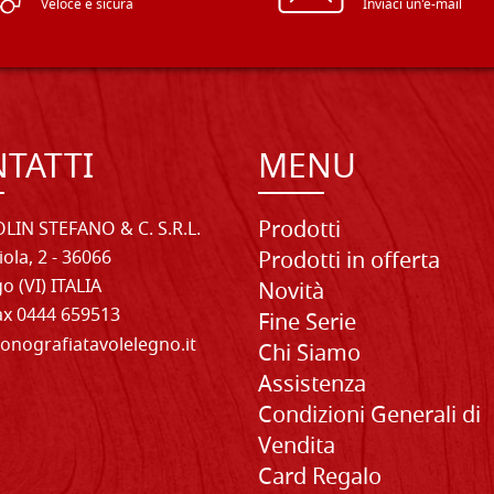
Veloce e sicura
Inviaci un'e-mail
TATTI
MENU
Prodotti
LIN STEFANO & C. S.R.L.
iola, 2 - 36066
Prodotti in offerta
o (VI) ITALIA
Novità
Fax 0444 659513
Fine Serie
onografiatavolelegno.it
Chi Siamo
Assistenza
Condizioni Generali di
Vendita
Card Regalo