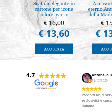
Scatola elegante in
A te can
cartone per icone
eterno.Ant
colore avorio
della Madr
Vladimir
€ 16,00
€ 1
(libro-c
€ 13,60
€ 1
ACQUISTA
ACQU
4.7
Andrea Monguzzi
Antonella B
15/01/2025
18/12/2025
Non pratico l'iconografia, ma mi
Prodotti unici ser
cimento con il chip carving. Ho girato
esclusività e com
mari e monti online alla ricerca di
italiana.
tavole di tiglio per poter coltivare il