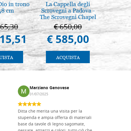
io in trono
La Cappella degli
La Cappel
58 cm
Scrovegni a Padova -
Paler
The Scrovegni Chapel
Cappella
in Padua
Pa
665,30
€ 650,00
€ 1
415,51
€ 585,00
€ 9
UISTA
ACQUISTA
AC
Marziano Genovese
Anna
01/07/2025
17/02
Ditta che merita una visita per la
Le tavole i
stupenda e ampia offerta di materiali
da me acqu
base da tavole di legno sagomate,
fornitissi
gessate, attrezzi e colori: tutto ciò che
per esegui