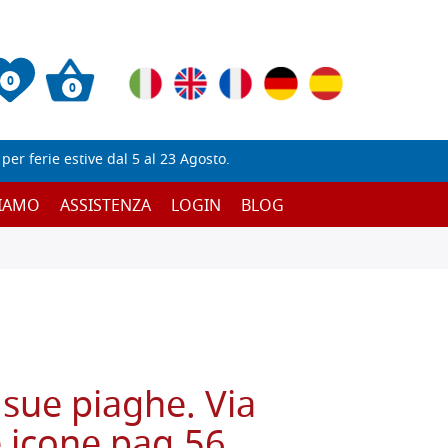
0
0
er ferie estive dal 5 al 23 Agosto.
SIAMO
ASSISTENZA
LOGIN
BLOG
 sue piaghe. Via
e icone pag.56