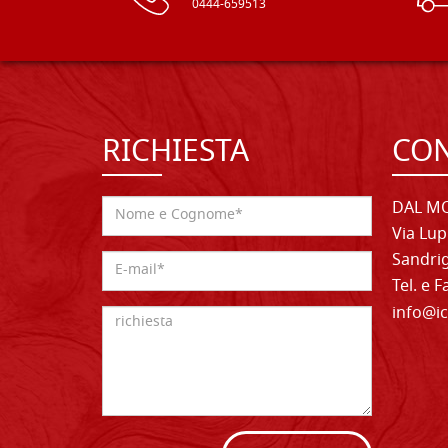
0444-659513
RICHIESTA
CON
DAL MO
Via Lup
Sandrig
Tel. e 
info@ic