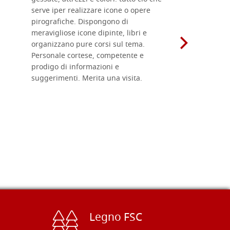
serve iper realizzare icone o opere
un ottimo 
pirografiche. Dispongono di
sono dispo
meravigliose icone dipinte, libri e
di formati
organizzano pure corsi sul tema.
l'imballagg
Personale cortese, competente e
ricevuti c
prodigo di informazioni e
Complimen
suggerimenti. Merita una visita.
Legno FSC