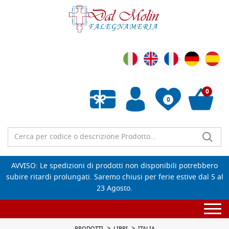
0
0
Wishlist vuota
AVVISO: Le spedizioni di prodotti non disponibili potrebbero
subire ritardi prolungati. Saremo chiusi per ferie estive dal 5 al
23 Agosto.
Togg
navi